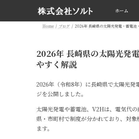
コ
ナ
ン
ビ
ホーム
テ
ゲ
ン
ー
Home
ブログ
2026年 長崎県の太陽光発電・蓄電
ツ
シ
へ
ョ
ス
ン
2026年 長崎県の太陽光
キ
に
ッ
移
やすく解説
プ
動
2026年（令和8年）に長崎県で太陽光
ジを公開しました。
太陽光発電や蓄電池、V2Hは、電気代
県・市町村で制度が分かれており、対象
ます。