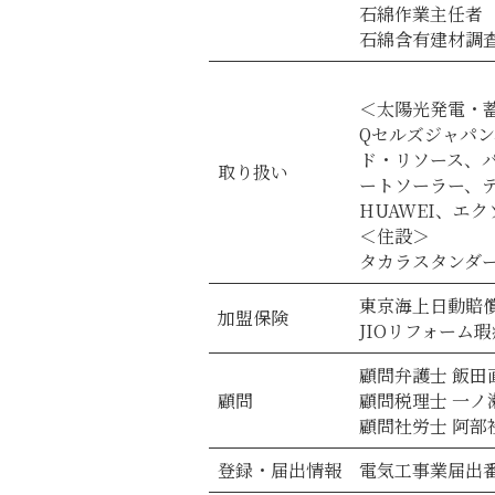
石綿作業主任者
石綿含有建材調
＜太陽光発電・
Qセルズジャパ
ド・リソース、
取り扱い
ートソーラー、
HUAWEI、エク
＜住設＞
タカラスタンダー
東京海上日動賠
加盟保険
JIOリフォーム
顧問弁護士 飯田
顧問
顧問税理士 一ノ
顧問社労士 阿部
登録・届出情報
電気工事業届出番