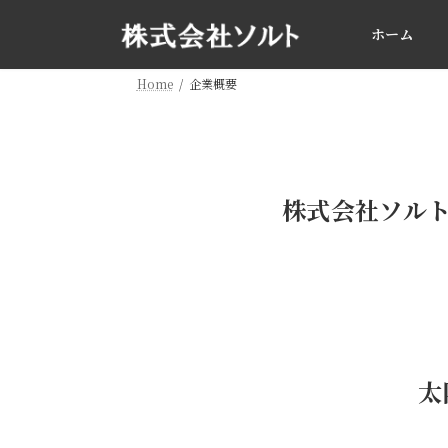
コ
ナ
ン
ビ
ホーム
テ
ゲ
ン
ー
Home
企業概要
ツ
シ
へ
ョ
ス
ン
キ
に
ッ
移
株式会社ソルト
プ
動
太