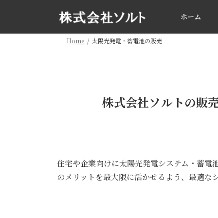
コ
ナ
ン
ビ
ホーム
テ
ゲ
ン
ー
Home
太陽光発電・蓄電池の販売
ツ
シ
へ
ョ
ス
ン
キ
に
ッ
移
株式会社ソルトの販売
プ
動
住宅や企業向けに太陽光発電システム・蓄電
のメリットを最大限に活かせるよう、最適な