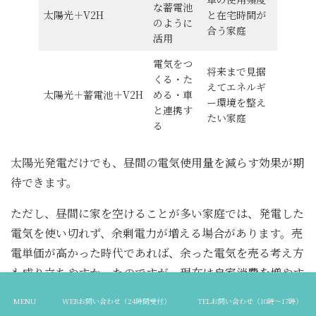
な蓄電池
太陽光＋V2H
と在宅時間が
のように
合う家庭
活用
電気をつ
将来まで見据
くる・た
えてエネルギ
太陽光＋蓄電池＋V2H
める・車
ー環境を整え
と連携す
たい家庭
る
太陽光発電だけでも、昼間の電気使用量を減らす効果が期
待できます。
ただし、昼間に家を空けることが多い家庭では、発電した
電気を使い切れず、余剰電力が増える場合があります。売
電単価が高かった時代であれば、余った電気を売る考え方
も成り立ちやすかったのですが、現在は自家消費を増やす
考え方が重要です。
MENU
WEBお問い合わせ（24時間受付）
TELお問い合わせ（10時～17時）