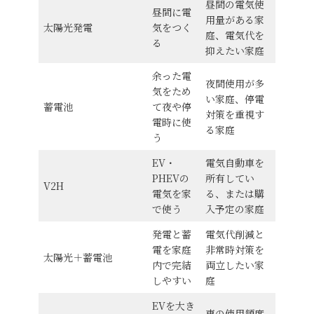
昼間の電気使
昼間に電
用量がある家
太陽光発電
気をつく
庭、電気代を
る
抑えたい家庭
余った電
夜間使用が多
気をため
い家庭、停電
蓄電池
て夜や停
対策を重視す
電時に使
る家庭
う
EV・
電気自動車を
PHEVの
所有してい
V2H
電気を家
る、または購
で使う
入予定の家庭
発電と蓄
電気代削減と
電を家庭
非常時対策を
太陽光＋蓄電池
内で完結
両立したい家
しやすい
庭
EVを大き
車の使用頻度