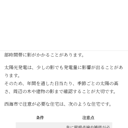
海に近い場所では、塩分を含んだ風の影響を受けやすく、
機器や架台、配線まわりの耐久性を考えた施工が必要にな
る場合があります。
安さだけで選ぶと、数年後のサビ、固定部分、配線劣化な
どで不安が残る可能性があります。
また、山あいや周辺に高い建物がある住宅では、日中の一
部時間帯に影がかかることがあります。
太陽光発電は、少しの影でも発電量に影響が出ることがあ
ります。
そのため、年間を通した日当たり、季節ごとの太陽の高
さ、周辺の木や建物の影まで確認することが大切です。
西海市で注意が必要な住宅は、次のような住宅です。
条件
注意点
先に屋根点検や補修が必