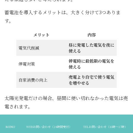
蓄電池を導入するメリットは、大きく分けて3つありま
す。
メリット
内容
昼に発電した電気を夜に
電気代削減
使える
停電時に最低限の電気を
停電対策
使える
売電より自宅で使う電気
自家消費の向上
を増やせる
太陽光発電だけの場合、昼間に使い切れなかった電気は売
電されます。
しかし、夜に電気を多く使う家庭では、昼間に売電し、夜
に電気を買うことになります。
MENU
WEBお問い合わせ（24時間受付）
TELお問い合わせ（10時～17時）