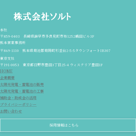
本社
〒859-0403 長崎県諫早市多良見町市布1252嶋田ビル3F
熊本営業事務所
〒869-1110 熊本県菊池郡菊陽町杉並台2-5-5タウンフォートIB307
東京支社
〒191-0053 東京都日野市豊田3丁目25-4 ウィステリア豊田1F
HOME
企業概要
太陽光発電・蓄電池の販売
太陽光発電・蓄電池の工事
補助金・助成金の活用
プライバシーポリシー
お問い合わせ
採用情報はこちら