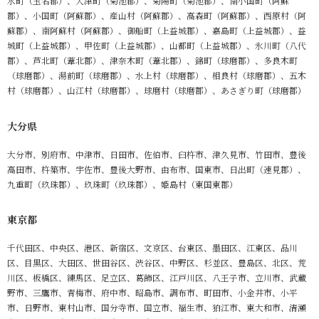
水町（玉名郡）、大津町（菊池郡）、菊陽町（菊池郡）、南小国町（阿蘇
郡）、小国町（阿蘇郡）、産山村（阿蘇郡）、高森町（阿蘇郡）、西原村（阿
蘇郡）、南阿蘇村（阿蘇郡）、御船町（上益城郡）、嘉島町（上益城郡）、益
城町（上益城郡）、甲佐町（上益城郡）、山都町（上益城郡）、氷川町（八代
郡）、芦北町（葦北郡）、津奈木町（葦北郡）、錦町（球磨郡）、多良木町
（球磨郡）、湯前町（球磨郡）、水上村（球磨郡）、相良村（球磨郡）、五木
村（球磨郡）、山江村（球磨郡）、球磨村（球磨郡）、あさぎり町（球磨郡）
大分県
大分市、別府市、中津市、日田市、佐伯市、臼杵市、津久見市、竹田市、豊後
高田市、杵築市、宇佐市、豊後大野市、由布市、国東市、日出町（速見郡）、
九重町（玖珠郡）、玖珠町（玖珠郡）、姫島村（東国東郡）
東京都
千代田区、中央区、港区、新宿区、文京区、台東区、墨田区、江東区、品川
区、目黒区、大田区、世田谷区、渋谷区、中野区、杉並区、豊島区、北区、荒
川区、板橋区、練馬区、足立区、葛飾区、江戸川区、八王子市、立川市、武蔵
野市、三鷹市、青梅市、府中市、昭島市、調布市、町田市、小金井市、小平
市、日野市、東村山市、国分寺市、国立市、福生市、狛江市、東大和市、清瀬