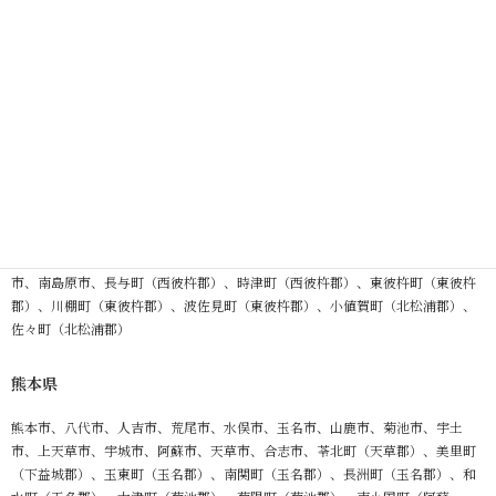
AREA
対応エリア
以下のエリアを対象エリアとしています。
ご不明な場合はお気軽にお問い合わせください。
長崎県
長崎県、佐世保市、島原市、諫早市、大村市、平戸市、松浦市、西海市、雲仙
市、南島原市、長与町（西彼杵郡）、時津町（西彼杵郡）、東彼杵町（東彼杵
郡）、川棚町（東彼杵郡）、波佐見町（東彼杵郡）、小値賀町（北松浦郡）、
佐々町（北松浦郡）
熊本県
熊本市、八代市、人吉市、荒尾市、水俣市、玉名市、山鹿市、菊池市、宇土
市、上天草市、宇城市、阿蘇市、天草市、合志市、苓北町（天草郡）、美里町
（下益城郡）、玉東町（玉名郡）、南関町（玉名郡）、長洲町（玉名郡）、和